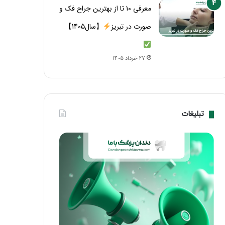
معرفی 10 تا از بهترین جراح فک و
صورت در تبریز
【سال1405】
27 خرداد 1405
تبلیغات