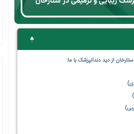
تارخان از دید دندانپزشک با ما:
ی)
بی)