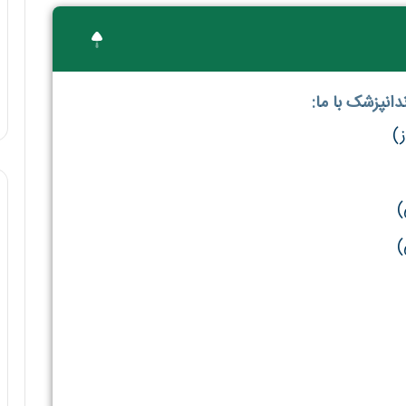
انپزشک با ما:
)
)
)