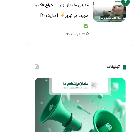
معرفی 10 تا از بهترین جراح فک و
صورت در تبریز
【سال1405】
27 خرداد 1405
تبلیغات